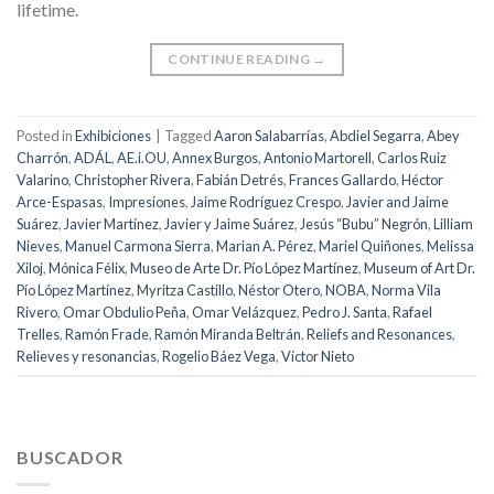
lifetime.
CONTINUE READING
→
Posted in
Exhibiciones
|
Tagged
Aaron Salabarrías
,
Abdiel Segarra
,
Abey
Charrón
,
ADÁL
,
AE.i.OU
,
Annex Burgos
,
Antonio Martorell
,
Carlos Ruiz
Valarino
,
Christopher Rivera
,
Fabián Detrés
,
Frances Gallardo
,
Héctor
Arce-Espasas
,
Impresiones
,
Jaime Rodríguez Crespo
,
Javier and Jaime
Suárez
,
Javier Martínez
,
Javier y Jaime Suárez
,
Jesús “Bubu” Negrón
,
Lilliam
Nieves
,
Manuel Carmona Sierra
,
Marian A. Pérez
,
Mariel Quiñones
,
Melissa
Xiloj
,
Mónica Félix
,
Museo de Arte Dr. Pío López Martínez
,
Museum of Art Dr.
Pío López Martínez
,
Myritza Castillo
,
Néstor Otero
,
NOBA
,
Norma Vila
Rivero
,
Omar Obdulio Peña
,
Omar Velázquez
,
Pedro J. Santa
,
Rafael
Trelles
,
Ramón Frade
,
Ramón Miranda Beltrán
,
Reliefs and Resonances
,
Relieves y resonancias
,
Rogelio Báez Vega
,
Víctor Nieto
BUSCADOR