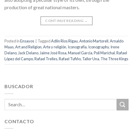
production of great national masters.
CONTINUE READING
→
Posted in
Ensayos
|
Tagged
Adlín Rios Rigau
,
Antonio Martorell
,
Arnaldo
Maas
,
Art and Religion
,
Arte y religión
,
Iconografía
,
Iconography
,
Irene
Delano
,
Jack Delano
,
Jaime José Rosa
,
Manuel García
,
Poli Marichal
,
Rafael
López del Campo
,
Rafael Trelles
,
Rafael Tufiño
,
Taller Una
,
The Three Kings
BUSCADOR
CONTACTO