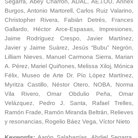
Segarra, Abey Charrón, ADÁL, AE.i.OU, Annex
Burgos, Antonio Martorell, Carlos Ruiz Valarino,
Christopher Rivera, Fabián Detrés, Frances
Gallardo, Héctor Arce-Espasas, Impresiones,
Jaime Rodríguez Crespo, Javier Martínez,
Javier y Jaime Suárez, Jesús “Bubu” Negrón,
Lilliam Nieves, Manuel Carmona Sierra, Marian
A. Pérez, Mariel Quiñones, Melissa Xiloj, Mónica
Félix, Museo de Arte Dr. Pío López Martínez,
Myritza Castillo, Néstor Otero, NOBA, Norma
Vila Rivero, Omar Obdulio Peña, Omar
Velázquez, Pedro J. Santa, Rafael Trelles,
Ramón Frade, Ramón Miranda Beltrán, Relieves
y resonancias, Rogelio Báez Vega, Víctor Nieto
Keywords:
Aarón Salabarrías, Abdiel Segarra,