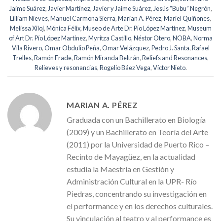
Jaime Suárez
,
Javier Martínez
,
Javier y Jaime Suárez
,
Jesús “Bubu” Negrón
,
Lilliam Nieves
,
Manuel Carmona Sierra
,
Marian A. Pérez
,
Mariel Quiñones
,
Melissa Xiloj
,
Mónica Félix
,
Museo de Arte Dr. Pío López Martínez
,
Museum
of Art Dr. Pío López Martínez
,
Myritza Castillo
,
Néstor Otero
,
NOBA
,
Norma
Vila Rivero
,
Omar Obdulio Peña
,
Omar Velázquez
,
Pedro J. Santa
,
Rafael
Trelles
,
Ramón Frade
,
Ramón Miranda Beltrán
,
Reliefs and Resonances
,
Relieves y resonancias
,
Rogelio Báez Vega
,
Víctor Nieto
.
MARIAN A. PÉREZ
Graduada con un Bachillerato en Biología
(2009) y un Bachillerato en Teoría del Arte
(2011) por la Universidad de Puerto Rico –
Recinto de Mayagüez, en la actualidad
estudia la Maestría en Gestión y
Administración Cultural en la UPR- Río
Piedras, concentrando su investigación en
el performance y en los derechos culturales.
Su vinculación al teatro y al performance es