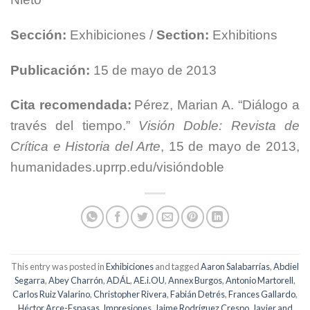
Sección:
Exhibiciones /
Section:
Exhibitions
Publicación:
15 de mayo de 2013
Cita recomendada:
Pérez, Marian A. “Diálogo a
través del tiempo.”
Visión Doble: Revista de
Crítica e Historia del Arte
, 15 de mayo de 2013,
humanidades.uprrp.edu/visióndoble
This entry was posted in
Exhibiciones
and tagged
Aaron Salabarrías
,
Abdiel
Segarra
,
Abey Charrón
,
ADÁL
,
AE.i.OU
,
Annex Burgos
,
Antonio Martorell
,
Carlos Ruiz Valarino
,
Christopher Rivera
,
Fabián Detrés
,
Frances Gallardo
,
Héctor Arce-Espasas
,
Impresiones
,
Jaime Rodríguez Crespo
,
Javier and