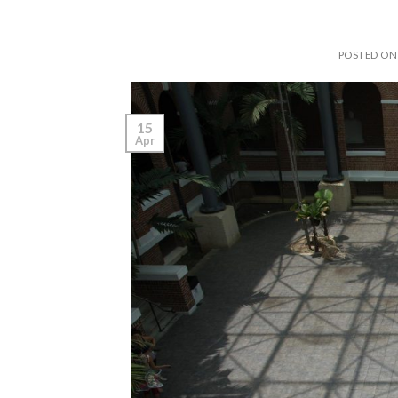
POSTED O
15
Apr