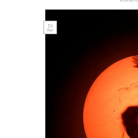
POSTED 
15
Apr