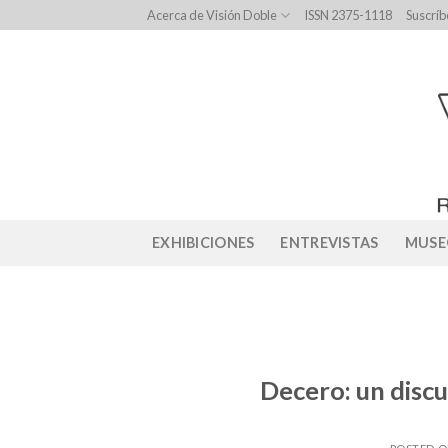
Skip
Acerca de Visión Doble
ISSN 2375-1118
Suscríb
to
content
EXHIBICIONES
ENTREVISTAS
MUSE
Decero: un discu