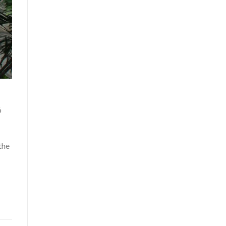
ó
the