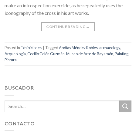
make an introspection exercide, as he repeatedly uses the
iconography of the cross in his art works.
CONTINUE READING
→
Posted in
Exhibiciones
|
Tagged
Abdías Méndez Robles
,
archaeology
,
Arqueología
,
Cecilio Colón Guzmán
,
Museo de Arte de Bayamón
,
Painting
,
Pintura
BUSCADOR
CONTACTO