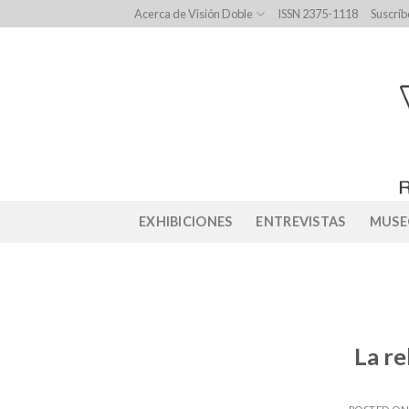
Skip
Acerca de Visión Doble
ISSN 2375-1118
Suscríb
to
content
EXHIBICIONES
ENTREVISTAS
MUSE
La re