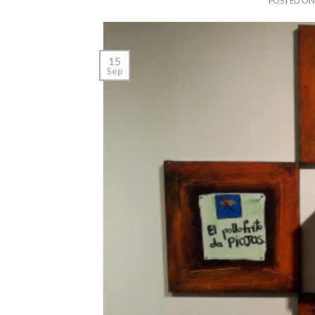
POSTED O
15
Sep