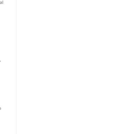
al
,
o