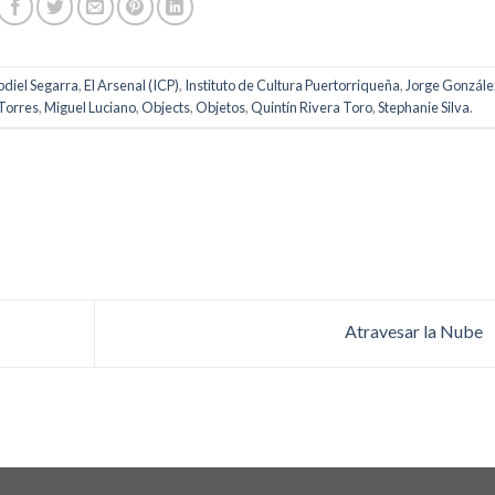
bdiel Segarra
,
El Arsenal (ICP)
,
Instituto de Cultura Puertorriqueña
,
Jorge Gonzále
Torres
,
Miguel Luciano
,
Objects
,
Objetos
,
Quintín Rivera Toro
,
Stephanie Silva
.
Atravesar la Nube