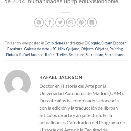
de 2014, humanidades.uprrp.edu/visióndoble
This entry was posted in
Exhibiciones
and tagged
El Boquio
,
Elizam Escobar
,
Escultura
,
Galería de Arte USC
,
Nick Quijano
,
Objects
,
Objetos
,
Painting
,
Pintura
,
Rafael Jackson
,
Rafael Trelles
,
Sculpture
,
Surrealism
,
Surrealismo
.
RAFAEL JACKSON
Doctor en Historia del Arte por la
Universidad Autónoma de Madrid (UAM).
Durante años ha combinado la docencia
con la edición y la traducción de libros y
artículos de arte y arquitectura. En la
actualidad es Catedrático del Programa de
Historia del Arte de la Facultad de