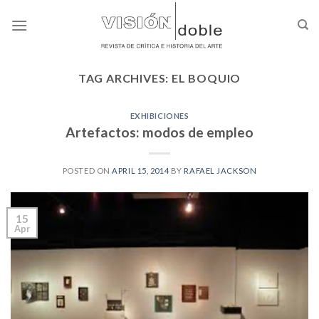
Skip
to
content
TAG ARCHIVES:
EL BOQUIO
EXHIBICIONES
Artefactos: modos de empleo
POSTED ON
APRIL 15, 2014
BY
RAFAEL JACKSON
15
Apr