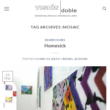
Skip
to
content
TAG ARCHIVES:
MOSAIC
EXHIBICIONES
Homesick
POSTED ON
MAY 15, 2013
BY
RAFAEL JACKSON
15
May