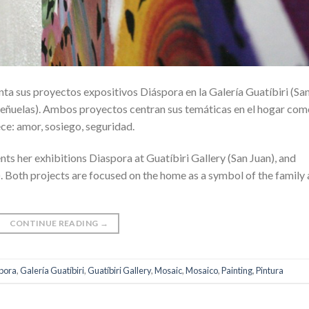
ta sus proyectos expositivos Diáspora en la Galería Guatíbiri (Sa
Peñuelas). Ambos proyectos centran sus temáticas en el hogar com
ece: amor, sosiego, seguridad.
ts her exhibitions Diaspora at Guatíbiri Gallery (San Juan), and
. Both projects are focused on the home as a symbol of the family
CONTINUE READING
→
pora
,
Galería Guatíbiri
,
Guatíbiri Gallery
,
Mosaic
,
Mosaico
,
Painting
,
Pintura