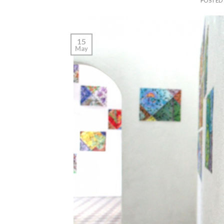
POSTED
15
May