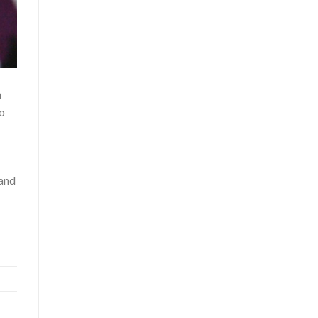
n
o
 and