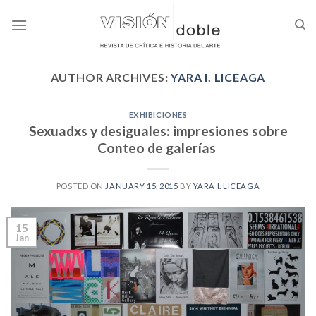
Skip
to
content
AUTHOR ARCHIVES:
YARA I. LICEAGA
EXHIBICIONES
Sexuadxs y desiguales: impresiones sobre
Conteo de galerías
POSTED ON
JANUARY 15, 2015
BY
YARA I. LICEAGA
15
Jan