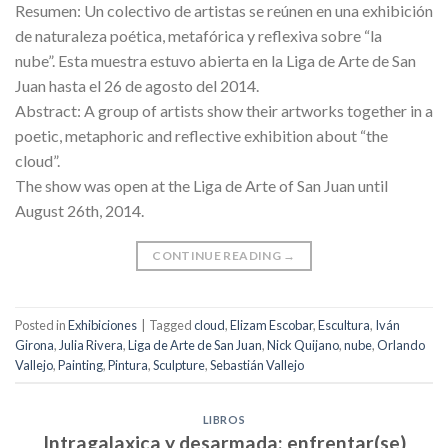
Resumen: Un colectivo de artistas se reúnen en una exhibición
de naturaleza poética, metafórica y reflexiva sobre “la
nube”. Esta muestra estuvo abierta en la Liga de Arte de San
Juan hasta el 26 de agosto del 2014.
Abstract: A group of artists show their artworks together in a
poetic, metaphoric and reflective exhibition about “the
cloud”.
The show was open at the Liga de Arte of San Juan until
August 26th, 2014.
CONTINUE READING
→
Posted in
Exhibiciones
|
Tagged
cloud
,
Elizam Escobar
,
Escultura
,
Iván
Girona
,
Julia Rivera
,
Liga de Arte de San Juan
,
Nick Quijano
,
nube
,
Orlando
Vallejo
,
Painting
,
Pintura
,
Sculpture
,
Sebastián Vallejo
LIBROS
Intragalaxica y desarmada: enfrentar(se)