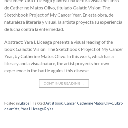
Resumen: Yara I. Liceaga plantea una lectura visual del libro
de Catherine Matos Olivo, titulado Galatic Vision: The
Sketchbook Project of My Cancer Year. En esta obra, de
naturaleza literaria y visual, la artista proyecta su experiencia
de lucha contra la enfermedad.
Abstract: Yara I. Liceaga presents a visual reading of the
book Galactic Vision: The Sketchbook Project of My Cancer
Year, by Catherine Matos Olivo. In this work, which has a
literary and a visual nature, the artist proyects her own
experience in the battle against this disease.
CONTINUE READING
→
Posted in
Libros
|
Tagged
Artist book
,
Cáncer
,
Catherine Matos Olivo
,
Libro
de artista
,
Yara I. Liceaga Rojas