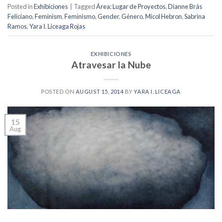
Posted in
Exhibiciones
|
Tagged
Área: Lugar de Proyectos
,
Dianne Brás
Feliciano
,
Feminism
,
Feminismo
,
Gender
,
Género
,
Micol Hebron
,
Sabrina
Ramos
,
Yara I. Liceaga Rojas
EXHIBICIONES
Atravesar la Nube
POSTED ON
AUGUST 15, 2014
BY
YARA I. LICEAGA
15
Aug