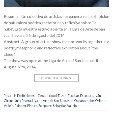
Resumen: Un colectivo de artistas se reúnen en una exhibición
de naturaleza poética, metafórica y reflexiva sobre “la
nube”. Esta muestra estuvo abierta en la Liga de Arte de San
Juan hasta el 26 de agosto del 2014.
Abstract: A group of artists show their artworks together in a
poetic, metaphoric and reflective exhibition about “the
cloud”.
The show was open at the Liga de Arte of San Juan until
August 26th, 2014.
CONTINUE READING
→
Posted in
Exhibiciones
|
Tagged
cloud
,
Elizam Escobar
,
Escultura
,
Iván
Girona
,
Julia Rivera
,
Liga de Arte de San Juan
,
Nick Quijano
,
nube
,
Orlando
Vallejo
,
Painting
,
Pintura
,
Sculpture
,
Sebastián Vallejo