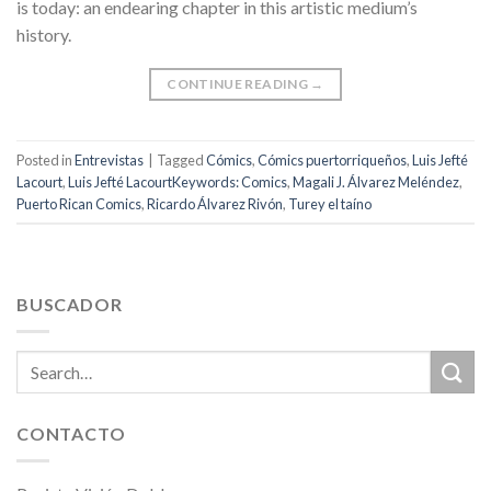
is today: an endearing chapter in this artistic medium’s
history.
CONTINUE READING
→
Posted in
Entrevistas
|
Tagged
Cómics
,
Cómics puertorriqueños
,
Luis Jefté
Lacourt
,
Luis Jefté LacourtKeywords: Comics
,
Magali J. Álvarez Meléndez
,
Puerto Rican Comics
,
Ricardo Álvarez Rivón
,
Turey el taíno
BUSCADOR
CONTACTO