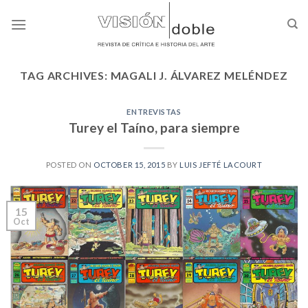
Skip
to
content
TAG ARCHIVES:
MAGALI J. ÁLVAREZ MELÉNDEZ
ENTREVISTAS
Turey el Taíno, para siempre
POSTED ON
OCTOBER 15, 2015
BY
LUIS JEFTÉ LACOURT
15
Oct