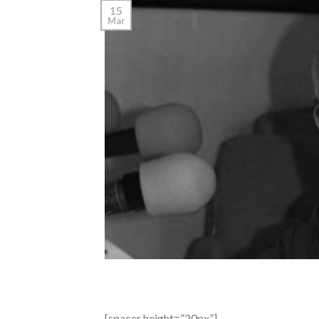
15
Mar
[spacer height=”20px”]