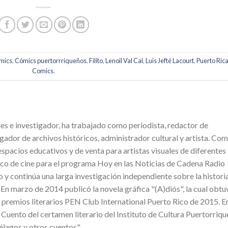
mics
,
Cómics puertorrriqueños
,
Filito
,
Lenoil Val Cal
,
Luis Jefté Lacourt
,
Puerto Ric
Comics
.
s e investigador, ha trabajado como periodista, redactor de
ogador de archivos históricos, administrador cultural y artista. Co
espacios educativos y de venta para artistas visuales de diferentes
ico de cine para el programa Hoy en las Noticias de Cadena Radio
 y continúa una larga investigación independiente sobre la histori
En marzo de 2014 publicó la novela gráfica "(A)diós", la cual obtu
premios literarios PEN Club International Puerto Rico de 2015. E
Cuento del certamen literario del Instituto de Cultura Puertorriq
élagos y otros cuentos".