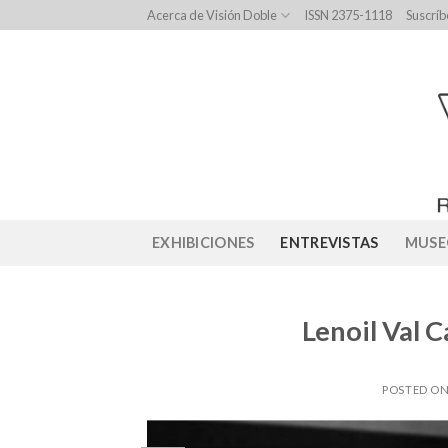
Skip
Acerca de Visión Doble
ISSN 2375-1118
Suscríb
to
content
EXHIBICIONES
ENTREVISTAS
MUSE
Lenoil Val C
POSTED O