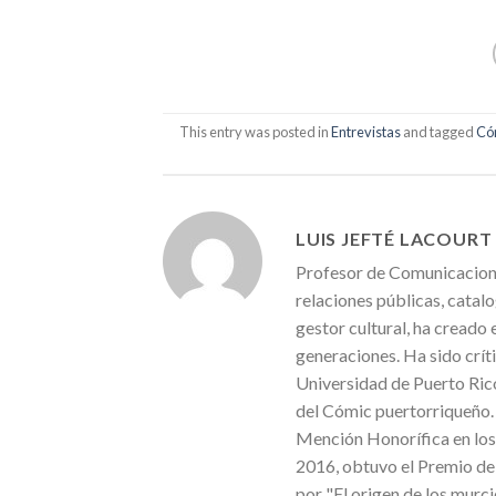
This entry was posted in
Entrevistas
and tagged
Có
LUIS JEFTÉ LACOURT
Profesor de Comunicacione
relaciones públicas, catal
gestor cultural, ha creado 
generaciones. Ha sido crít
Universidad de Puerto Rico
del Cómic puertorriqueño. 
Mención Honorífica en los 
2016, obtuvo el Premio de 
por "El origen de los murci