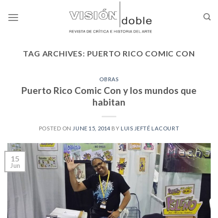
Skip
to
content
TAG ARCHIVES:
PUERTO RICO COMIC CON
OBRAS
Puerto Rico Comic Con y los mundos que
habitan
POSTED ON
JUNE 15, 2014
BY
LUIS JEFTÉ LACOURT
15
Jun