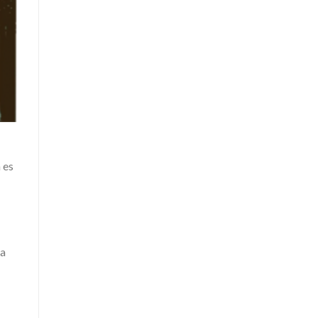
 es
 a