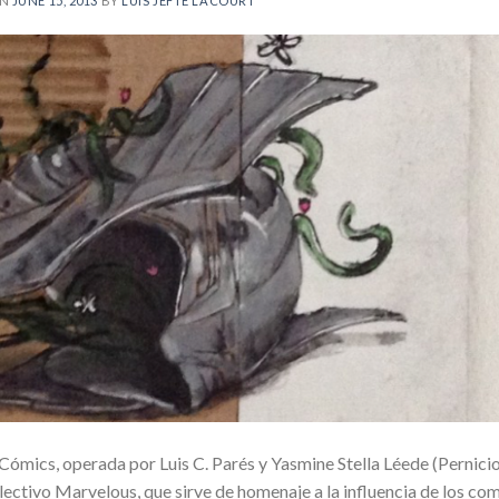
ON
JUNE 15, 2013
BY
LUIS JEFTÉ LACOURT
ómics, operada por Luis C. Parés y Yasmine Stella Léede (Pernici
ectivo Marvelous, que sirve de homenaje a la influencia de los co