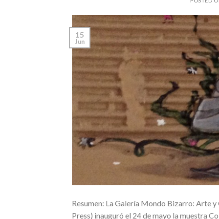
POSTED 
15
Jun
Resumen: La Galería Mondo Bizarro: Arte y C
Press) inauguró el 24 de mayo la muestra Col