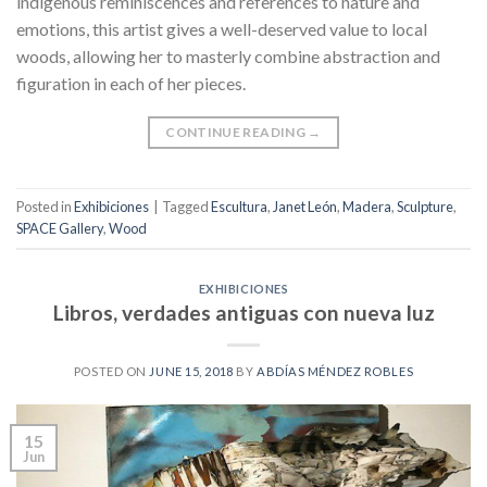
indigenous reminiscences and references to nature and
emotions, this artist gives a well-deserved value to local
woods, allowing her to masterly combine abstraction and
figuration in each of her pieces.
CONTINUE READING
→
Posted in
Exhibiciones
|
Tagged
Escultura
,
Janet León
,
Madera
,
Sculpture
,
SPACE Gallery
,
Wood
EXHIBICIONES
Libros, verdades antiguas con nueva luz
POSTED ON
JUNE 15, 2018
BY
ABDÍAS MÉNDEZ ROBLES
15
Jun