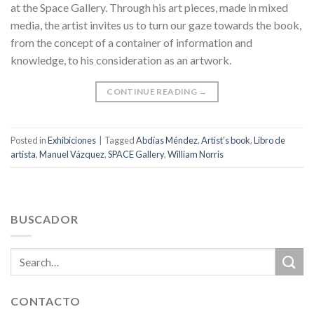
at the Space Gallery. Through his art pieces, made in mixed
media, the artist invites us to turn our gaze towards the book,
from the concept of a container of information and
knowledge, to his consideration as an artwork.
CONTINUE READING
→
Posted in
Exhibiciones
|
Tagged
Abdías Méndez
,
Artist’s book
,
Libro de
artista
,
Manuel Vázquez
,
SPACE Gallery
,
William Norris
BUSCADOR
CONTACTO