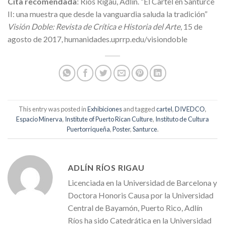
Cita recomendada
: Ríos Rigau, Adlín. “El Cartel en Santurce
II: una muestra que desde la vanguardia saluda la tradición”
Visión Doble: Revista de Crítica e Historia del Arte
, 15 de
agosto de 2017, humanidades.uprrp.edu/visiondoble
This entry was posted in
Exhibiciones
and tagged
cartel
,
DIVEDCO
,
Espacio Minerva
,
Institute of Puerto Rican Culture
,
Instituto de Cultura
Puertorriqueña
,
Poster
,
Santurce
.
ADLÍN RÍOS RIGAU
Licenciada en la Universidad de Barcelona y
Doctora Honoris Causa por la Universidad
Central de Bayamón, Puerto Rico, Adlín
Ríos ha sido Catedrática en la Universidad