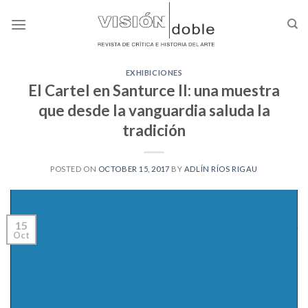
Skip
to
content
EXHIBICIONES
El Cartel en Santurce II: una muestra
que desde la vanguardia saluda la
tradición
POSTED ON
OCTOBER 15, 2017
BY
ADLÍN RÍOS RIGAU
15
Oct