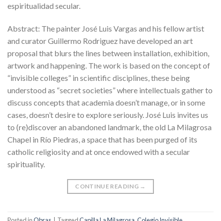
espiritualidad secular.
Abstract: The painter José Luis Vargas and his fellow artist
and curator Guillermo Rodriguez have developed an art
proposal that blurs the lines between installation, exhibition,
artwork and happening. The work is based on the concept of
“invisible colleges” in scientific disciplines, these being
understood as “secret societies” where intellectuals gather to
discuss concepts that academia doesn’t manage, or in some
cases, doesn’t desire to explore seriously. José Luis invites us
to (re)discover an abandoned landmark, the old La Milagrosa
Chapel in Río Piedras, a space that has been purged of its
catholic religiosity and at once endowed with a secular
spirituality.
CONTINUE READING
→
Posted in
Obras
|
Tagged
Capilla La Milagrosa
,
Colegio Invisible
,