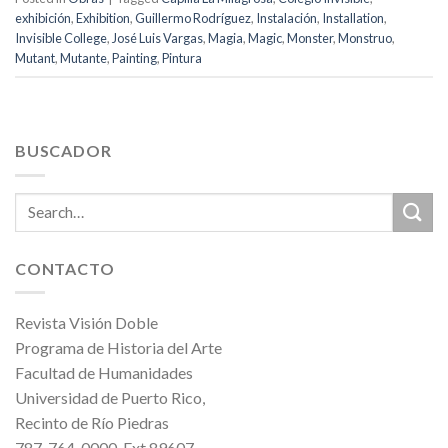
exhibición
,
Exhibition
,
Guillermo Rodríguez
,
Instalación
,
Installation
,
Invisible College
,
José Luis Vargas
,
Magia
,
Magic
,
Monster
,
Monstruo
,
Mutant
,
Mutante
,
Painting
,
Pintura
BUSCADOR
CONTACTO
Revista Visión Doble
Programa de Historia del Arte
Facultad de Humanidades
Universidad de Puerto Rico,
Recinto de Río Piedras
787-764-0000, Ext.89607