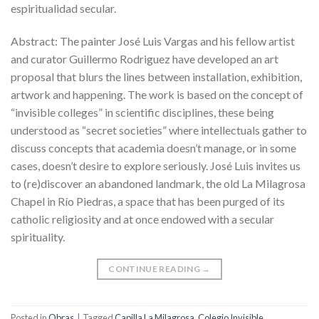
espiritualidad secular.
Abstract: The painter José Luis Vargas and his fellow artist
and curator Guillermo Rodriguez have developed an art
proposal that blurs the lines between installation, exhibition,
artwork and happening. The work is based on the concept of
“invisible colleges” in scientific disciplines, these being
understood as “secret societies” where intellectuals gather to
discuss concepts that academia doesn’t manage, or in some
cases, doesn’t desire to explore seriously. José Luis invites us
to (re)discover an abandoned landmark, the old La Milagrosa
Chapel in Río Piedras, a space that has been purged of its
catholic religiosity and at once endowed with a secular
spirituality.
CONTINUE READING
→
Posted in
Obras
|
Tagged
Capilla La Milagrosa
,
Colegio Invisible
,