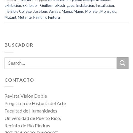
exhibición
,
Exhibition
,
Guillermo Rodríguez
,
Instalación
,
Installation
,
Invisible College
,
José Luis Vargas
,
Magia
,
Magic
,
Monster
,
Monstruo
,
Mutant
,
Mutante
,
Painting
,
Pintura
BUSCADOR
CONTACTO
Revista Visión Doble
Programa de Historia del Arte
Facultad de Humanidades
Universidad de Puerto Rico,
Recinto de Río Piedras
787-764-0000, Ext.89607