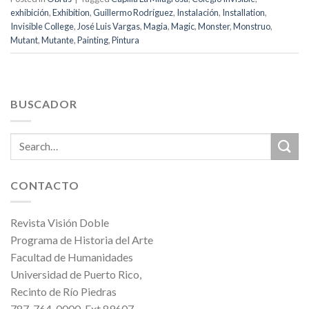
exhibición
,
Exhibition
,
Guillermo Rodríguez
,
Instalación
,
Installation
,
Invisible College
,
José Luis Vargas
,
Magia
,
Magic
,
Monster
,
Monstruo
,
Mutant
,
Mutante
,
Painting
,
Pintura
BUSCADOR
CONTACTO
Revista Visión Doble
Programa de Historia del Arte
Facultad de Humanidades
Universidad de Puerto Rico,
Recinto de Río Piedras
787-764-0000, Ext.89607