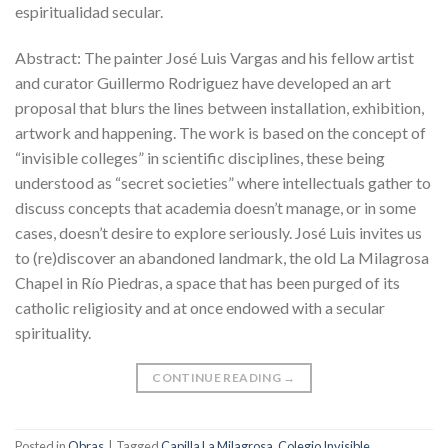
espiritualidad secular.
Abstract: The painter José Luis Vargas and his fellow artist
and curator Guillermo Rodriguez have developed an art
proposal that blurs the lines between installation, exhibition,
artwork and happening. The work is based on the concept of
“invisible colleges” in scientific disciplines, these being
understood as “secret societies” where intellectuals gather to
discuss concepts that academia doesn’t manage, or in some
cases, doesn’t desire to explore seriously. José Luis invites us
to (re)discover an abandoned landmark, the old La Milagrosa
Chapel in Río Piedras, a space that has been purged of its
catholic religiosity and at once endowed with a secular
spirituality.
CONTINUE READING
→
Posted in
Obras
|
Tagged
Capilla La Milagrosa
,
Colegio Invisible
,