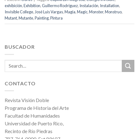
exhibición
,
Exhibition
,
Guillermo Rodríguez
,
Instalación
,
Installation
,
Invisible College
,
José Luis Vargas
,
Magia
,
Magic
,
Monster
,
Monstruo
,
Mutant
,
Mutante
,
Painting
,
Pintura
BUSCADOR
CONTACTO
Revista Visión Doble
Programa de Historia del Arte
Facultad de Humanidades
Universidad de Puerto Rico,
Recinto de Río Piedras
787-764-0000, Ext.89607