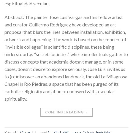
espiritualidad secular.
Abstract: The painter José Luis Vargas and his fellow artist
and curator Guillermo Rodriguez have developed an art
proposal that blurs the lines between installation, exhibition,
artwork and happening. The work is based on the concept of
“invisible colleges” in scientific disciplines, these being
understood as “secret societies” where intellectuals gather to
discuss concepts that academia doesn’t manage, or in some
cases, doesn’t desire to explore seriously. José Luis invites us
to (re)discover an abandoned landmark, the old La Milagrosa
Chapel in Río Piedras, a space that has been purged of its
catholic religiosity and at once endowed with a secular
spirituality.
CONTINUE READING
→
Posted in
Obras
|
Tagged
Capilla La Milagrosa
,
Colegio Invisible
,