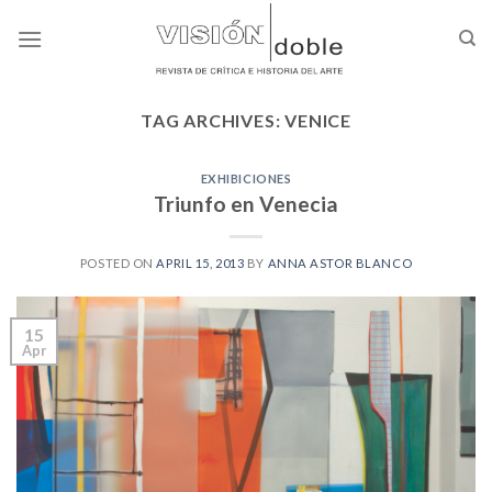
Skip
to
content
TAG ARCHIVES:
VENICE
EXHIBICIONES
Triunfo en Venecia
POSTED ON
APRIL 15, 2013
BY
ANNA ASTOR BLANCO
15
Apr