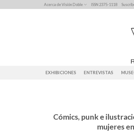
Skip
Acerca de Visión Doble
ISSN 2375-1118
Suscríb
to
content
EXHIBICIONES
ENTREVISTAS
MUSE
Cómics, punk e ilustrac
mujeres en