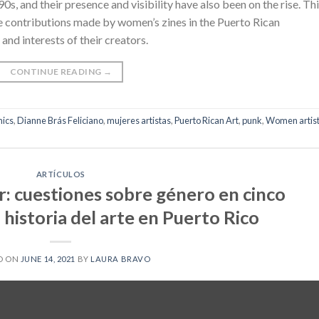
0s, and their presence and visibility have also been on the rise. Th
he contributions made by women’s zines in the Puerto Rican
and interests of their creators.
CONTINUE READING
→
ics
,
Dianne Brás Feliciano
,
mujeres artistas
,
Puerto Rican Art
,
punk
,
Women artis
ARTÍCULOS
ir: cuestiones sobre género en cinco
 historia del arte en Puerto Rico
D ON
JUNE 14, 2021
BY
LAURA BRAVO