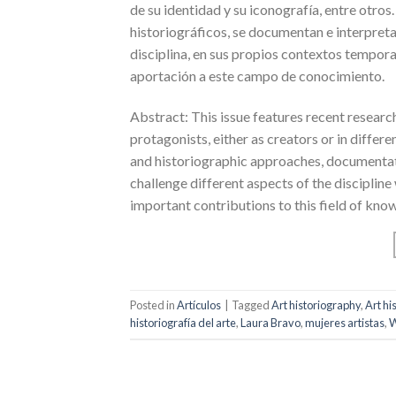
de su identidad y su iconografía, entre otro
historiográficos, se documentan e interpreta
disciplina, en sus propios contextos temporal
aportación a este campo de conocimiento.
Abstract: This issue features recent research
protagonists, either as creators or in differe
and historiographic approaches, documentat
challenge different aspects of the discipline
important contributions to this field of kno
Posted in
Artículos
|
Tagged
Art historiography
,
Art hi
historiografía del arte
,
Laura Bravo
,
mujeres artistas
,
W