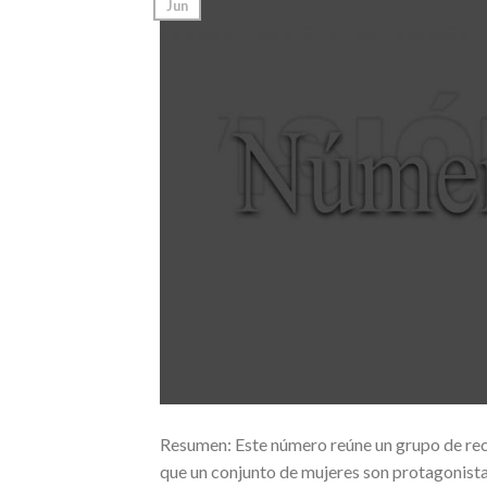
Jun
Resumen: Este número reúne un grupo de recie
que un conjunto de mujeres son protagonista