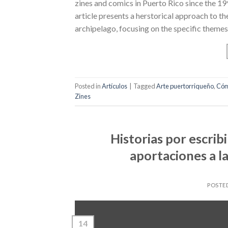
zines and comics in Puerto Rico since the 199
article presents a herstorical approach to t
archipelago, focusing on the specific themes 
Posted in
Artículos
|
Tagged
Arte puertorriqueño
,
Cóm
Zines
Historias por escrib
aportaciones a la
POSTE
14