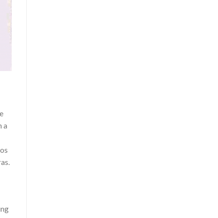
ue
n a
dos
as.
ing