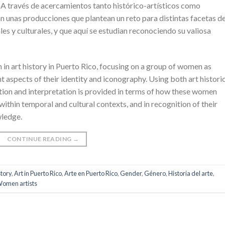
s. A través de acercamientos tanto histórico-artísticos como
n unas producciones que plantean un reto para distintas facetas de
es y culturales, y que aquí se estudian reconociendo su valiosa
 in art history in Puerto Rico, focusing on a group of women as
nt aspects of their identity and iconography. Using both art histori
ion and interpretation is provided in terms of how these women
 within temporal and cultural contexts, and in recognition of their
wledge.
CONTINUE READING
→
story
,
Art in Puerto Rico
,
Arte en Puerto Rico
,
Gender
,
Género
,
Historia del arte
,
omen artists