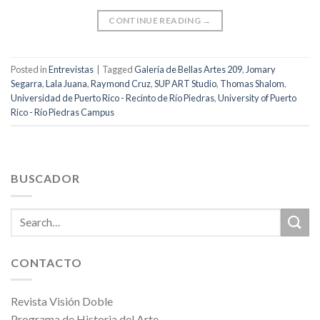
CONTINUE READING
→
Posted in
Entrevistas
|
Tagged
Galería de Bellas Artes 209
,
Jomary
Segarra
,
Lala Juana
,
Raymond Cruz
,
SUP ART Studio
,
Thomas Shalom
,
Universidad de Puerto Rico - Recinto de Río Piedras
,
University of Puerto
Rico - Río Piedras Campus
BUSCADOR
CONTACTO
Revista Visión Doble
Programa de Historia del Arte