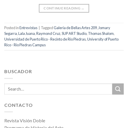
CONTINUE READING
→
Posted in
Entrevistas
|
Tagged
Galería de Bellas Artes 209
,
Jomary
Segarra
,
Lala Juana
,
Raymond Cruz
,
SUP ART Studio
,
Thomas Shalom
,
Universidad de Puerto Rico - Recinto de Río Piedras
,
University of Puerto
Rico - Río Piedras Campus
BUSCADOR
CONTACTO
Revista Visión Doble
Programa de Historia del Arte