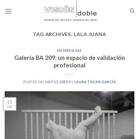
Skip
to
content
TAG ARCHIVES:
LALA JUANA
ENTREVISTAS
Galería BA 209: un espacio de validación
profesional
POSTED ON
JULY 15, 2015
BY
LAURA TÍSCAR GARCÍA
15
Jul