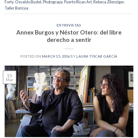
Forty
,
Osvaldo Budet
,
Photograpy
,
Puerto Rican Art
,
Rebeca Zilenziger
,
Taller Boricua
ENTREVISTAS
Annex Burgos y Néstor Otero: del libre
derecho a sentir
POSTED ON
MARCH 15, 2016
BY
LAURA TÍSCAR GARCÍA
15
Mar