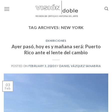
Skip
to
content
TAG ARCHIVES:
NEW YORK
EXHIBICIONES
Ayer pasó, hoy es y mañana será: Puerto
Rico ante el lente del cambio
POSTED ON
FEBRUARY 3, 2020
BY
DANIEL VÁZQUEZ SANABRIA
03
Feb