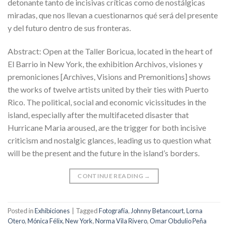
detonante tanto de incisivas críticas como de nostálgicas
miradas, que nos llevan a cuestionarnos qué será del presente
y del futuro dentro de sus fronteras.
Abstract: Open at the Taller Boricua, located in the heart of
El Barrio in New York, the exhibition Archivos, visiones y
premoniciones [Archives, Visions and Premonitions] shows
the works of twelve artists united by their ties with Puerto
Rico. The political, social and economic vicissitudes in the
island, especially after the multifaceted disaster that
Hurricane Maria aroused, are the trigger for both incisive
criticism and nostalgic glances, leading us to question what
will be the present and the future in the island’s borders.
CONTINUE READING
→
Posted in
Exhibiciones
|
Tagged
Fotografía
,
Johnny Betancourt
,
Lorna
Otero
,
Mónica Félix
,
New York
,
Norma Vila Rivero
,
Omar Obdulio Peña