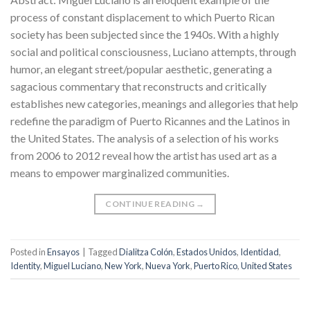
process of constant displacement to which Puerto Rican
society has been subjected since the 1940s. With a highly
social and political consciousness, Luciano attempts, through
humor, an elegant street/popular aesthetic, generating a
sagacious commentary that reconstructs and critically
establishes new categories, meanings and allegories that help
redefine the paradigm of Puerto Ricannes and the Latinos in
the United States. The analysis of a selection of his works
from 2006 to 2012 reveal how the artist has used art as a
means to empower marginalized communities.
CONTINUE READING
→
Posted in
Ensayos
|
Tagged
Dialitza Colón
,
Estados Unidos
,
Identidad
,
Identity
,
Miguel Luciano
,
New York
,
Nueva York
,
Puerto Rico
,
United States