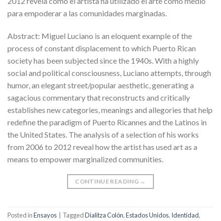
2012 revela cómo el artista ha utilizado el arte como medio
para empoderar a las comunidades marginadas.
Abstract: Miguel Luciano is an eloquent example of the
process of constant displacement to which Puerto Rican
society has been subjected since the 1940s. With a highly
social and political consciousness, Luciano attempts, through
humor, an elegant street/popular aesthetic, generating a
sagacious commentary that reconstructs and critically
establishes new categories, meanings and allegories that help
redefine the paradigm of Puerto Ricannes and the Latinos in
the United States. The analysis of a selection of his works
from 2006 to 2012 reveal how the artist has used art as a
means to empower marginalized communities.
CONTINUE READING
→
Posted in
Ensayos
|
Tagged
Dialitza Colón
,
Estados Unidos
,
Identidad
,