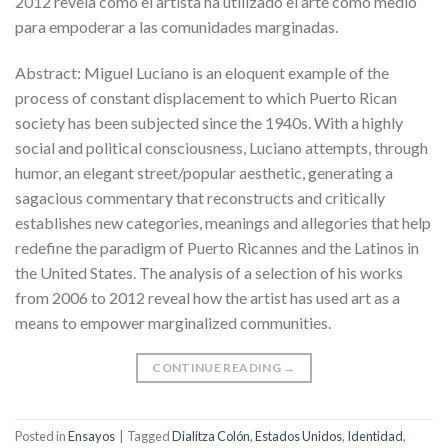
2012 revela cómo el artista ha utilizado el arte como medio
para empoderar a las comunidades marginadas.
Abstract: Miguel Luciano is an eloquent example of the
process of constant displacement to which Puerto Rican
society has been subjected since the 1940s. With a highly
social and political consciousness, Luciano attempts, through
humor, an elegant street/popular aesthetic, generating a
sagacious commentary that reconstructs and critically
establishes new categories, meanings and allegories that help
redefine the paradigm of Puerto Ricannes and the Latinos in
the United States. The analysis of a selection of his works
from 2006 to 2012 reveal how the artist has used art as a
means to empower marginalized communities.
CONTINUE READING
→
Posted in
Ensayos
|
Tagged
Dialitza Colón
,
Estados Unidos
,
Identidad
,