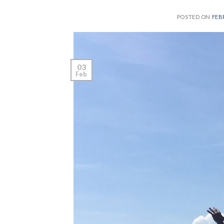
POSTED ON
FEB
03
Feb