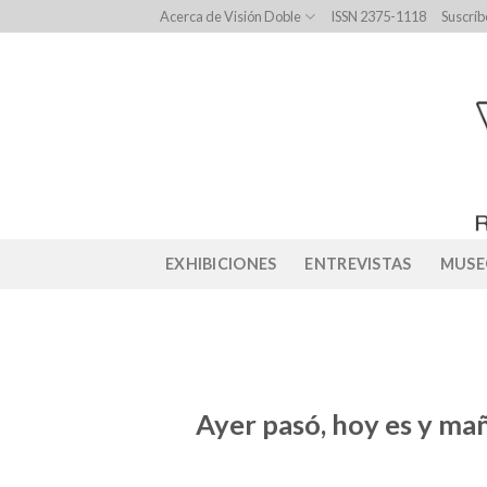
Skip
Acerca de Visión Doble
ISSN 2375-1118
Suscríb
to
content
EXHIBICIONES
ENTREVISTAS
MUSE
Ayer pasó, hoy es y mañ