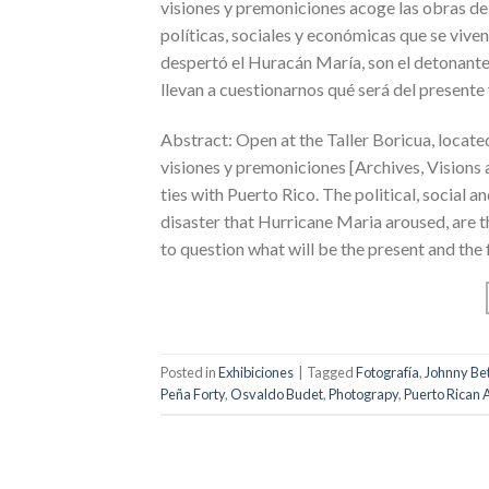
visiones y premoniciones acoge las obras de 
políticas, sociales y económicas que se viven
despertó el Huracán María, son el detonante 
llevan a cuestionarnos qué será del presente 
Abstract: Open at the Taller Boricua, located
visiones y premoniciones [Archives, Visions 
ties with Puerto Rico. The political, social a
disaster that Hurricane Maria aroused, are th
to question what will be the present and the f
Posted in
Exhibiciones
|
Tagged
Fotografía
,
Johnny Be
Peña Forty
,
Osvaldo Budet
,
Photograpy
,
Puerto Rican 