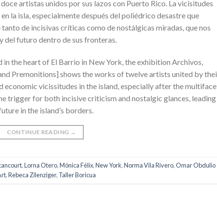
doce artistas unidos por sus lazos con Puerto Rico. La vicisitudes
 en la isla, especialmente después del poliédrico desastre que
tanto de incisivas críticas como de nostálgicas miradas, que nos
y del futuro dentro de sus fronteras.
 in the heart of El Barrio in New York, the exhibition Archivos,
and Premonitions] shows the works of twelve artists united by thei
nd economic vicissitudes in the island, especially after the multifac
e trigger for both incisive criticism and nostalgic glances, leading
uture in the island’s borders.
CONTINUE READING
→
tancourt
,
Lorna Otero
,
Mónica Félix
,
New York
,
Norma Vila Rivero
,
Omar Obdulio
Art
,
Rebeca Zilenziger
,
Taller Boricua