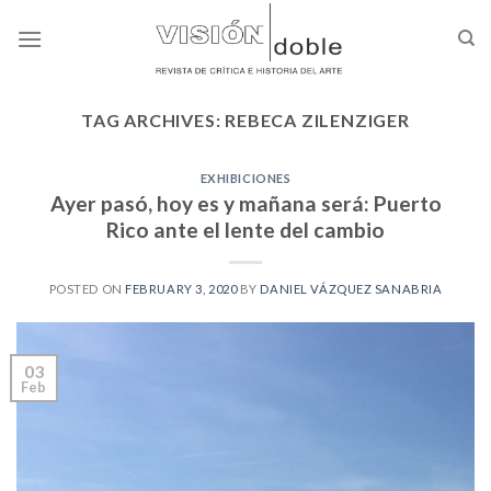
Skip
to
content
TAG ARCHIVES:
REBECA ZILENZIGER
EXHIBICIONES
Ayer pasó, hoy es y mañana será: Puerto
Rico ante el lente del cambio
POSTED ON
FEBRUARY 3, 2020
BY
DANIEL VÁZQUEZ SANABRIA
03
Feb