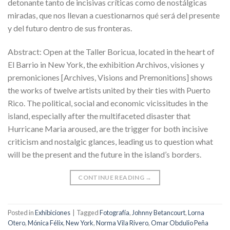
detonante tanto de incisivas críticas como de nostálgicas
miradas, que nos llevan a cuestionarnos qué será del presente
y del futuro dentro de sus fronteras.
Abstract: Open at the Taller Boricua, located in the heart of
El Barrio in New York, the exhibition Archivos, visiones y
premoniciones [Archives, Visions and Premonitions] shows
the works of twelve artists united by their ties with Puerto
Rico. The political, social and economic vicissitudes in the
island, especially after the multifaceted disaster that
Hurricane Maria aroused, are the trigger for both incisive
criticism and nostalgic glances, leading us to question what
will be the present and the future in the island’s borders.
CONTINUE READING
→
Posted in
Exhibiciones
|
Tagged
Fotografía
,
Johnny Betancourt
,
Lorna
Otero
,
Mónica Félix
,
New York
,
Norma Vila Rivero
,
Omar Obdulio Peña