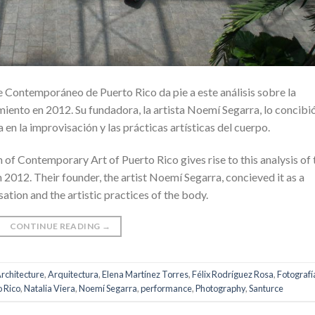
 Contemporáneo de Puerto Rico da pie a este análisis sobre la
iento en 2012. Su fundadora, la artista Noemí Segarra, lo concibi
en la improvisación y las prácticas artísticas del cuerpo.
f Contemporary Art of Puerto Rico gives rise to this analysis of 
n 2012. Their founder, the artist Noemí Segarra, concieved it as a
tion and the artistic practices of the body.
CONTINUE READING
→
rchitecture
,
Arquitectura
,
Elena Martínez Torres
,
Félix Rodríguez Rosa
,
Fotografí
 Rico
,
Natalia Viera
,
Noemí Segarra
,
performance
,
Photography
,
Santurce