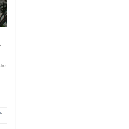
ó
the
a
,