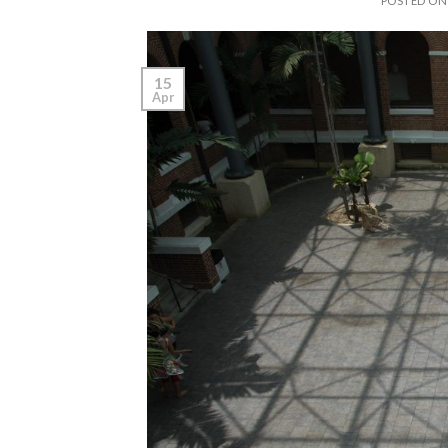
POSTED O
15
Apr