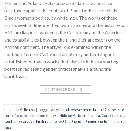
Minier, and Yolanda Velázquez articulate a discourse of
resistance against the control of Black bodies, especially
Black women’s bodies, by white men. The works of these
artists seek to liberate their own histories and the histories of
African diasporic women in the Caribbean and the Americas
and establish ties between them and their ancestors on the
African continent. The artwork is examined within the
context of recent Caribbean art history and a dialogue is
established between works that also use hair as a starting
point for racial and gender critical analysis around the
Caribbean.
CONTINUE READING
→
Posted in
Artículos
|
Tagged
afro hair
,
afrodescendencia en el Caribe
,
arte
caribeño
,
arte contemporáneo
,
Caribbean African diaspora
,
Caribbean art
,
Contemporary Art
,
Emilia Quiñones Otal
,
Gender
,
Género
,
pelo afro
,
race
,
raza