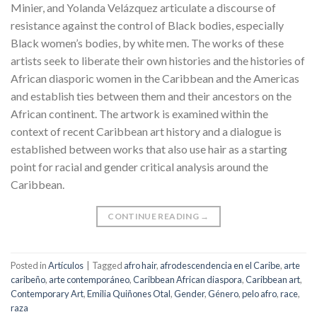
Minier, and Yolanda Velázquez articulate a discourse of
resistance against the control of Black bodies, especially
Black women’s bodies, by white men. The works of these
artists seek to liberate their own histories and the histories of
African diasporic women in the Caribbean and the Americas
and establish ties between them and their ancestors on the
African continent. The artwork is examined within the
context of recent Caribbean art history and a dialogue is
established between works that also use hair as a starting
point for racial and gender critical analysis around the
Caribbean.
CONTINUE READING
→
Posted in
Artículos
|
Tagged
afro hair
,
afrodescendencia en el Caribe
,
arte
caribeño
,
arte contemporáneo
,
Caribbean African diaspora
,
Caribbean art
,
Contemporary Art
,
Emilia Quiñones Otal
,
Gender
,
Género
,
pelo afro
,
race
,
raza