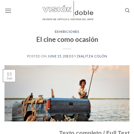
Skip
to
content
EXHIBICIONES
El cine como ocasión
POSTED ON
JUNE 15, 2013
BY
DIALITZA COLÓN
15
Jun
Texto completo / Full Text