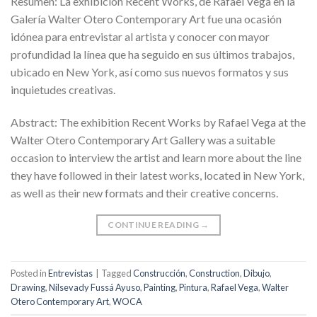
Resumen: La exhibición Recent Works, de Rafael Vega en la
Galería Walter Otero Contemporary Art fue una ocasión
idónea para entrevistar al artista y conocer con mayor
profundidad la línea que ha seguido en sus últimos trabajos,
ubicado en New York, así como sus nuevos formatos y sus
inquietudes creativas.
Abstract: The exhibition Recent Works by Rafael Vega at the
Walter Otero Contemporary Art Gallery was a suitable
occasion to interview the artist and learn more about the line
they have followed in their latest works, located in New York,
as well as their new formats and their creative concerns.
CONTINUE READING
→
Posted in
Entrevistas
|
Tagged
Construcción
,
Construction
,
Dibujo
,
Drawing
,
Nilsevady Fussá Ayuso
,
Painting
,
Pintura
,
Rafael Vega
,
Walter
Otero Contemporary Art
,
WOCA