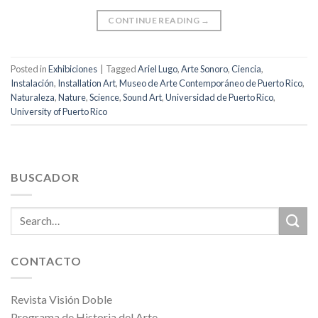
CONTINUE READING
→
Posted in
Exhibiciones
|
Tagged
Ariel Lugo
,
Arte Sonoro
,
Ciencia
,
Instalación
,
Installation Art
,
Museo de Arte Contemporáneo de Puerto Rico
,
Naturaleza
,
Nature
,
Science
,
Sound Art
,
Universidad de Puerto Rico
,
University of Puerto Rico
BUSCADOR
CONTACTO
Revista Visión Doble
Programa de Historia del Arte