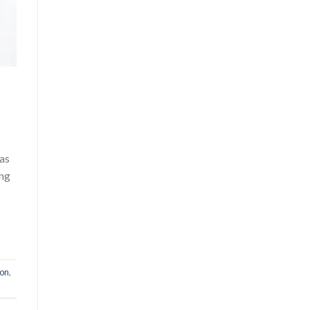
 as
ing
don
,