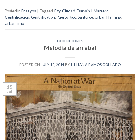
Posted in
Ensayos
|
Tagged
City
,
Ciudad
,
Darwin J. Marrero
,
Gentrificación
,
Gentrification
,
Puerto Rico
,
Santurce
,
Urban Planning
,
Urbanismo
EXHIBICIONES
Melodía de arrabal
POSTED ON
JULY 15, 2014
BY
LILLIANA RAMOS COLLADO
15
Jul