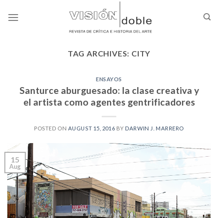
Skip
to
content
TAG ARCHIVES:
CITY
ENSAYOS
Santurce aburguesado: la clase creativa y
el artista como agentes gentrificadores
POSTED ON
AUGUST 15, 2016
BY
DARWIN J. MARRERO
15
Aug