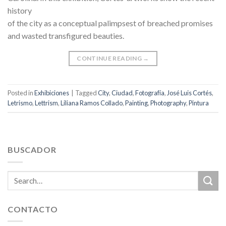
history
of the city as a conceptual palimpsest of breached promises
and wasted transfigured beauties.
CONTINUE READING
→
Posted in
Exhibiciones
|
Tagged
City
,
Ciudad
,
Fotografía
,
José Luis Cortés
,
Letrismo
,
Lettrism
,
Liliana Ramos Collado
,
Painting
,
Photography
,
Pintura
BUSCADOR
CONTACTO