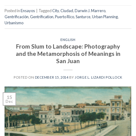
Posted in
Ensayos
|
Tagged
City
,
Ciudad
,
Darwin J. Marrero
,
Gentrificación
,
Gentrification
,
Puerto Rico
,
Santurce
,
Urban Planning
,
Urbanismo
ENGLISH
From Slum to Landscape: Photography
and the Metamorphosis of Meanings in
San Juan
POSTED ON
DECEMBER 15, 2014
BY
JORGE L. LIZARDI POLLOCK
15
Dec