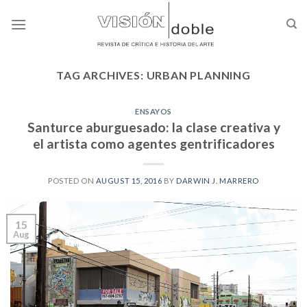
Skip
to
content
TAG ARCHIVES:
URBAN PLANNING
ENSAYOS
Santurce aburguesado: la clase creativa y
el artista como agentes gentrificadores
POSTED ON
AUGUST 15, 2016
BY
DARWIN J. MARRERO
15
Aug