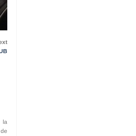
ext
UB
 la
 de