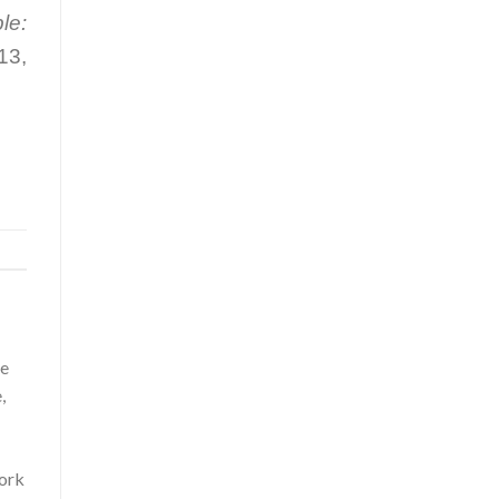
le:
3,
te
,
York