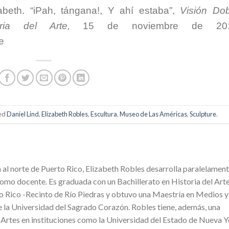
abeth. “iPah, tángana!, Y ahí estaba”,
Visión Dob
ria del Arte,
15 de noviembre de 201
e
ed
Daniel Lind
,
Elizabeth Robles
,
Escultura
,
Museo de Las Américas
,
Sculpture
.
a al norte de Puerto Rico, Elizabeth Robles desarrolla paralelamen
como docente. Es graduada con un Bachillerato en Historia del Arte
to Rico -Recinto de Río Piedras y obtuvo una Maestría en Medios y
la Universidad del Sagrado Corazón. Robles tiene, además, una
 Artes en instituciones como la Universidad del Estado de Nueva 