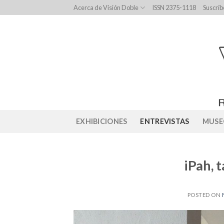
Skip
Acerca de Visión Doble
ISSN 2375-1118
Suscríb
to
content
EXHIBICIONES
ENTREVISTAS
MUSE
iPah, 
POSTED ON