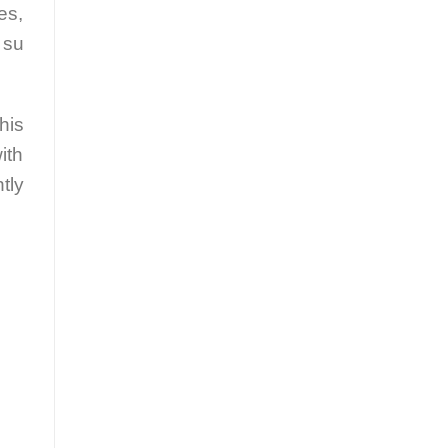
es,
 su
his
ith
tly