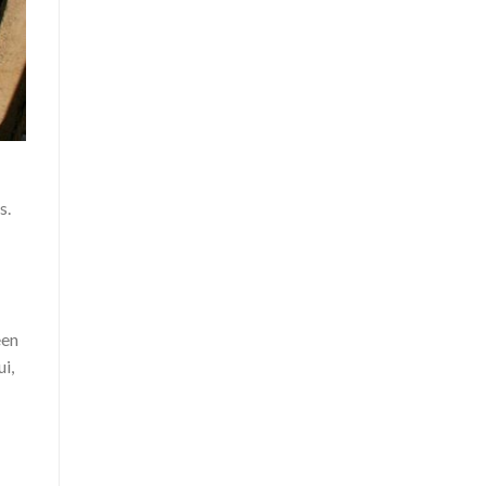
s.
een
i,