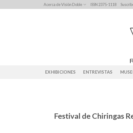
Skip
Acerca de Visión Doble
ISSN 2375-1118
Suscríb
to
content
EXHIBICIONES
ENTREVISTAS
MUSE
Festival de Chiringas Re