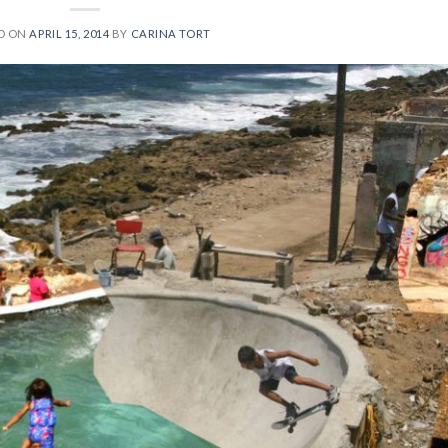
D ON
APRIL 15, 2014
BY
CARINA TORT