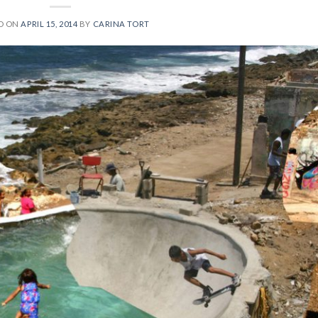
D ON
APRIL 15, 2014
BY
CARINA TORT