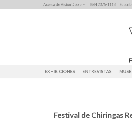
Skip
Acerca de Visión Doble
ISSN 2375-1118
Suscríb
to
content
EXHIBICIONES
ENTREVISTAS
MUSE
Festival de Chiringas Re