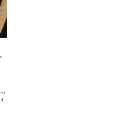
s.
een
i,