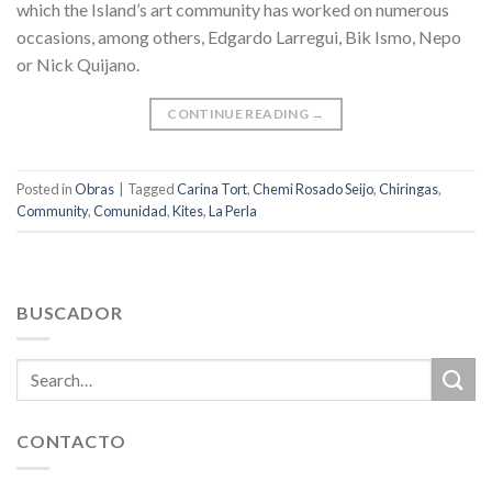
which the Island’s art community has worked on numerous
occasions, among others, Edgardo Larregui, Bik Ismo, Nepo
or Nick Quijano.
CONTINUE READING
→
Posted in
Obras
|
Tagged
Carina Tort
,
Chemi Rosado Seijo
,
Chiringas
,
Community
,
Comunidad
,
Kites
,
La Perla
BUSCADOR
CONTACTO