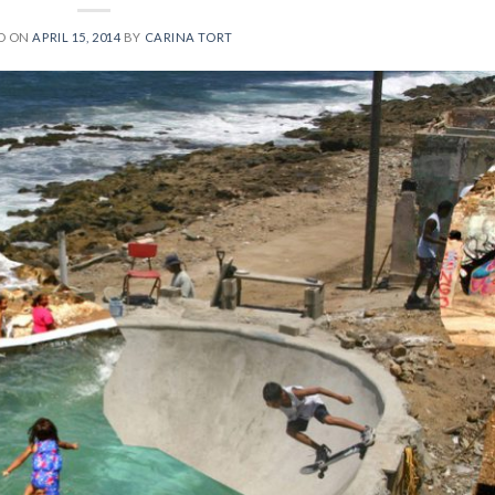
D ON
APRIL 15, 2014
BY
CARINA TORT