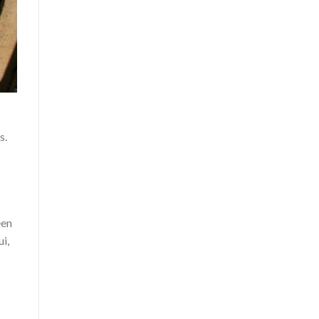
s.
een
i,