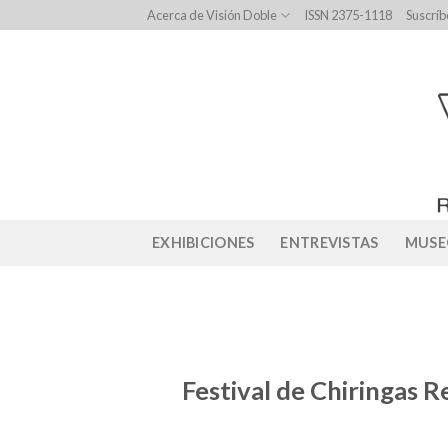
Skip
Acerca de Visión Doble
ISSN 2375-1118
Suscríb
to
content
EXHIBICIONES
ENTREVISTAS
MUSE
Festival de Chiringas Re