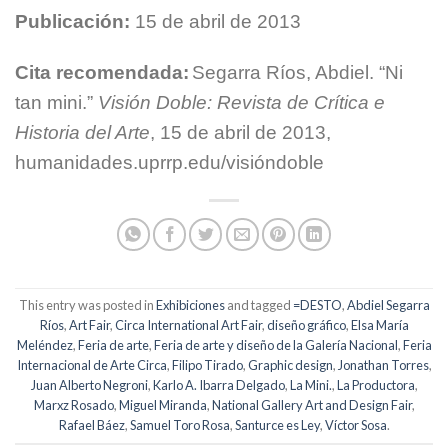
Publicación:
15 de abril de 2013
Cita recomendada:
Segarra Ríos, Abdiel. “Ni
tan mini.”
Visión Doble: Revista de Crítica e
Historia del Arte
, 15 de abril de 2013,
humanidades.uprrp.edu/visióndoble
This entry was posted in
Exhibiciones
and tagged
=DESTO
,
Abdiel Segarra
Ríos
,
Art Fair
,
Circa International Art Fair
,
diseño gráfico
,
Elsa María
Meléndez
,
Feria de arte
,
Feria de arte y diseño de la Galería Nacional
,
Feria
Internacional de Arte Circa
,
Filipo Tirado
,
Graphic design
,
Jonathan Torres
,
Juan Alberto Negroni
,
Karlo A. Ibarra Delgado
,
La Mini.
,
La Productora
,
Marxz Rosado
,
Miguel Miranda
,
National Gallery Art and Design Fair
,
Rafael Báez
,
Samuel Toro Rosa
,
Santurce es Ley
,
Víctor Sosa
.