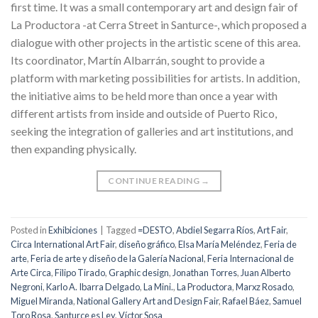
first time. It was a small contemporary art and design fair of
La Productora -at Cerra Street in Santurce-, which proposed a
dialogue with other projects in the artistic scene of this area.
Its coordinator, Martín Albarrán, sought to provide a
platform with marketing possibilities for artists. In addition,
the initiative aims to be held more than once a year with
different artists from inside and outside of Puerto Rico,
seeking the integration of galleries and art institutions, and
then expanding physically.
CONTINUE READING
→
Posted in
Exhibiciones
|
Tagged
=DESTO
,
Abdiel Segarra Ríos
,
Art Fair
,
Circa International Art Fair
,
diseño gráfico
,
Elsa María Meléndez
,
Feria de
arte
,
Feria de arte y diseño de la Galería Nacional
,
Feria Internacional de
Arte Circa
,
Filipo Tirado
,
Graphic design
,
Jonathan Torres
,
Juan Alberto
Negroni
,
Karlo A. Ibarra Delgado
,
La Mini.
,
La Productora
,
Marxz Rosado
,
Miguel Miranda
,
National Gallery Art and Design Fair
,
Rafael Báez
,
Samuel
Toro Rosa
,
Santurce es Ley
,
Víctor Sosa