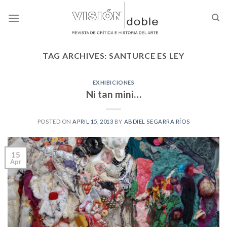
Skip
to
content
TAG ARCHIVES:
SANTURCE ES LEY
EXHIBICIONES
Ni tan mini…
POSTED ON
APRIL 15, 2013
BY
ABDIEL SEGARRA RÍOS
15
Apr